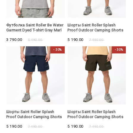
- 30%
- 30%
Футболка Saint Roller Be Water
Шорты Saint Roller Splash
Garment Dyed T-shirt Gray Marl
Proof Outdoor Camping Shorts
Brown
3 790.00
5 190.00
5 490.00
7 490.00
- 30%
- 30%
- 30%
- 30%
Шорты Saint Roller Splash
Шорты Saint Roller Splash
Proof Outdoor Camping Shorts
Proof Outdoor Camping Shorts
Navy
Olive
5 190.00
5 190.00
7 490.00
7 490.00