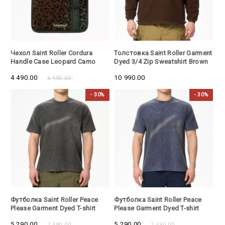
- 30%
Чехол Saint Roller Cordura
Толстовка Saint Roller Garment
Handle Case Leopard Camo
Dyed 3/4 Zip Sweatshirt Brown
4 490.00
10 990.00
6 490.00
- 30%
- 30%
- 30%
- 30%
Футболка Saint Roller Peace
Футболка Saint Roller Peace
Please Garment Dyed T-shirt
Please Garment Dyed T-shirt
Black
Navy
5 290.00
5 290.00
7 490.00
7 490.00