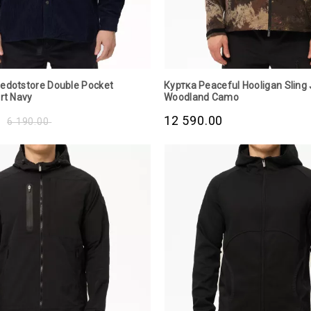
edotstore Double Pocket
Куртка Peaceful Hooligan Sling
rt Navy
Woodland Camo
12 590.00
6 190.00