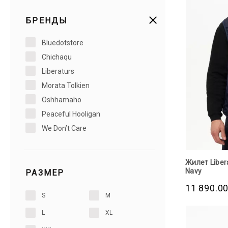
БРЕНДЫ
Bluedotstore
Chichaqu
Liberaturs
Morata Tolkien
Oshhamaho
Peaceful Hooligan
We Don’t Care
Жилет Liber
Navy
РАЗМЕР
11 890.0
S
M
L
XL