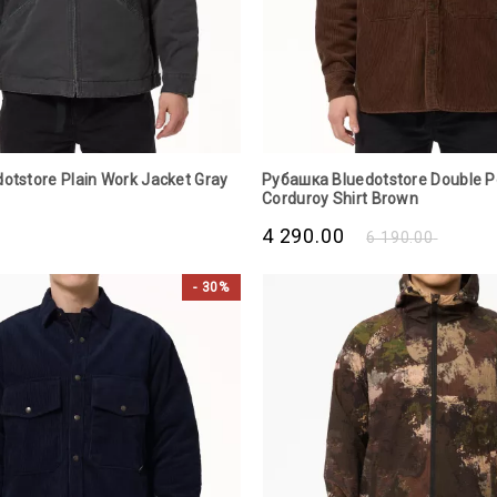
otstore Plain Work Jacket Gray
Рубашка Bluedotstore Double P
Corduroy Shirt Brown
4 290.00
6 190.00
- 30%