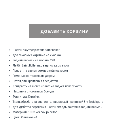
ДОБАВИТЬ КОРЗИНУ
Шорты в аутдоор стиле Saint Roller
Два основных кармана на кнопках
Задний карман на молнии YKK
Лейбл Saint Roller над задним карманом
Пояс утягивается ремнем с фиксатором
Ремень с контрастным узором
Петля для крепления предметов
Контрастный шов "зиг-заг" на задней поверхности
Нашивка с логотипом бренда
Фурнитура Duraflex
Ткань обработана влагоотталкивающей пропиткой 3m Scotchgard
Для удобства переноски шорты складываются в задний карман
Материал: 100% нейлон рипстоп
Цвет: Оливковый