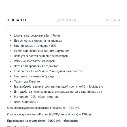
ОПИСАНИЕ
ДОСТАВКА
ОПЛАТА
Шорты в аутдоор стиле Saint Roller
Два основных кармана на кнопках
Задний карман на молнии YKK
Лейбл Saint Roller над задним карманом
Пояс утягивается ремнем с фиксатором
Ремень с контрастным узором
Петля для крепления предметов
Контрастный шов "зиг-заг" на задней поверхности
Нашивка с логотипом бренда
Фурнитура Duraflex
Ткань обработана влагоотталкивающей пропиткой 3m Scotchgard
Для удобства переноски шорты складываются в задний карман
Материал: 100% нейлон рипстоп
Цвет: Оливковый
Стоимость курьерской доставки по Москве — 990 руб.
Стоимость доставки по России (СДЭК, Почта России) — 490 руб.
При покупке на сумму более 10 000 руб. — бесплатно.