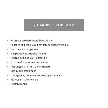
ДОБАВИТЬ КОРЗИНУ
Куртка в рабочем стиле Bluedotstore
Изделие выполнено из плотного саржевого хлопка
Два основных кармана
Нагрудный карман на молнии
Внутренний карман на молнии
Отложной воротник из вельвета
Подкладка с легким утеплителем
Молния по всей длине
Низ куртки утягивается с помощью кнопок
Материал: 100% хлопок
Цвет: Бежевый