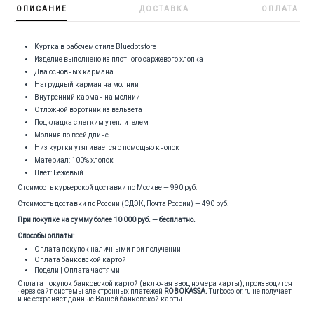
ОПИСАНИЕ
ДОСТАВКА
ОПЛАТА
Куртка в рабочем стиле Bluedotstore
Изделие выполнено из плотного саржевого хлопка
Два основных кармана
Нагрудный карман на молнии
Внутренний карман на молнии
Отложной воротник из вельвета
Подкладка с легким утеплителем
Молния по всей длине
Низ куртки утягивается с помощью кнопок
Материал: 100% хлопок
Цвет: Бежевый
Стоимость курьерской доставки по Москве — 990 руб.
Стоимость доставки по России (СДЭК, Почта России) — 490 руб.
При покупке на сумму более 10 000 руб. — бесплатно.
Способы оплаты:
Оплата покупок наличными при получении
Оплата банковской картой
Подели | Оплата частями
Оплата покупок банковской картой (включая ввод номера карты), производится
через сайт системы электронных платежей
ROBOKASSA
.
Turbocolor.ru не получает
и не сохраняет данные Вашей банковской карты