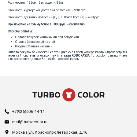
Рост модели: 185см. Вес модели: 85кг.
Стоимость курьерской доставки по Москве — 990 руб.
Стоимость доставки по России (СДЭК, Почта России) — 490 руб.
При покупке на сумму более 10 000 руб. — бесплатно.
Способы оплаты:
Оплата покупок наличными при получении
Оплата банковской картой
Подели | Оплата частями
Оплата покупок банковской картой (включая ввод номера карты), производится
через сайт системы электронных платежей
ROBOKASSA
.
Turbocolor.ru не получает
и не сохраняет данные Вашей банковской карты
+7(926)606-44-11
mail@turbocolor.ru
Москва,
ул. Краснопролетарская, д.16