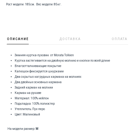
Рост модели: 185см. Вес модели: 85кг.
ОПИСАНИЕ
ДОСТАВКА
ОПЛАТА
Зимняя куртка-пуховик от Morata Tolkien
Куртка застегивается на двойную молнию и кнопки по всей длине
Влагоотталкивающие покрытие
Капюшон фиксируется шнурками
Два скрытых нагрудных кармана на молниях
Два двойных основных кармана
Задний карман на молнии
Карман на рукаве
Материал: 100% нейлон
Подкладка: 100% полиэстер
Утеплитель: Пух-перо
Цвет: Малиновый
На модели размер:
М