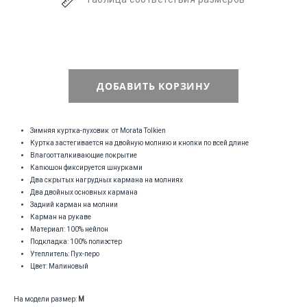
ДОБАВИТЬ КОРЗИНУ
Зимняя куртка-пуховик от Morata Tolkien
Куртка застегивается на двойную молнию и кнопки по всей длине
Влагоотталкивающие покрытие
Капюшон фиксируется шнурками
Два скрытых нагрудных кармана на молниях
Два двойных основных кармана
Задний карман на молнии
Карман на рукаве
Материал: 100% нейлон
Подкладка: 100% полиэстер
Утеплитель: Пух-перо
Цвет: Малиновый
На модели размер:
М