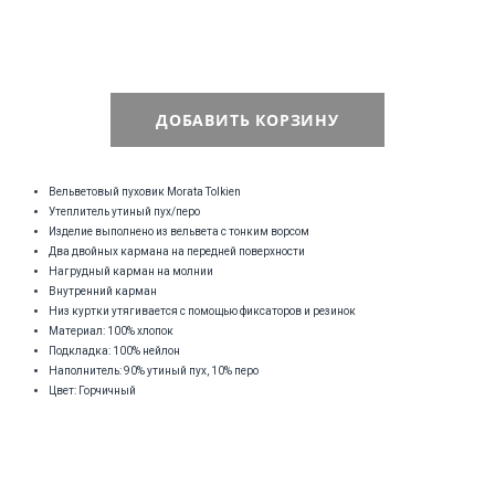
ДОБАВИТЬ КОРЗИНУ
Вельветовый пуховик Morata Tolkien
Утеплитель утиный пух/перо
Изделие выполнено из вельвета с тонким ворсом
Два двойных кармана на передней поверхности
Нагрудный карман на молнии
Внутренний карман
Низ куртки утягивается с помощью фиксаторов и резинок
Материал: 100% хлопок
Подкладка: 100% нейлон
Наполнитель: 90% утиный пух, 10% перо
Цвет: Горчичный