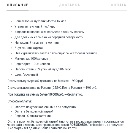
ОПИСАНИЕ
ДОСТАВКА
ОПЛАТА
Вельветовый пуховик Morata Tolkien
Утеплитель утиный пух/перо
Изделие выполнено из вельвета с тонким ворсом
Два двойных кармана на передней поверхности
Нагрудный карман на молнии
Внутренний карман
Низ куртки утягивается с помощью фиксаторов и резинок
Материал: 100% хлопок
Подкладка: 100% нейлон
Наполнитель: 90% утиный пух, 10% перо
Цвет: Горчичный
Стоимость курьерской доставки по Москве — 990 руб.
Стоимость доставки по России (СДЭК, Почта России) — 490 руб.
При покупке на сумму более 10 000 руб. — бесплатно.
Способы оплаты:
Оплата покупок наличными при получении
Оплата банковской картой
Подели | Оплата частями
Оплата покупок банковской картой (включая ввод номера карты), производится
через сайт системы электронных платежей
ROBOKASSA
.
Turbocolor.ru не получает
и не сохраняет данные Вашей банковской карты