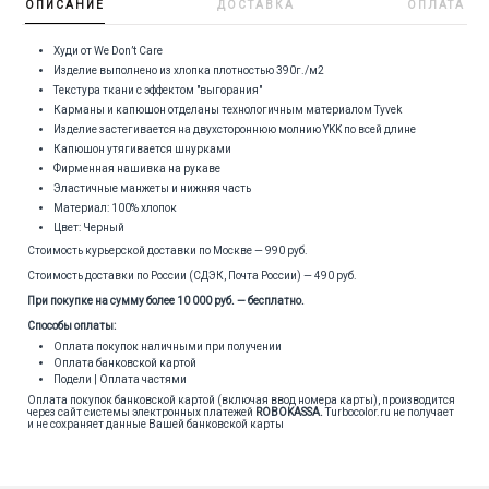
ОПИСАНИЕ
ДОСТАВКА
ОПЛАТА
Худи от We Don’t Care
Изделие выполнено из хлопка плотностью 390г./м2
Текстура ткани с эффектом "выгорания"
Карманы и капюшон отделаны технологичным материалом Tyvek
Изделие застегивается на двухстороннюю молнию YKK по всей длине
Капюшон утягивается шнурками
Фирменная нашивка на рукаве
Эластичные манжеты и нижняя часть
Материал: 100% хлопок
Цвет: Черный
Стоимость курьерской доставки по Москве — 990 руб.
Стоимость доставки по России (СДЭК, Почта России) — 490 руб.
При покупке на сумму более 10 000 руб. — бесплатно.
Способы оплаты:
Оплата покупок наличными при получении
Оплата банковской картой
Подели | Оплата частями
Оплата покупок банковской картой (включая ввод номера карты), производится
через сайт системы электронных платежей
ROBOKASSA
.
Turbocolor.ru не получает
и не сохраняет данные Вашей банковской карты