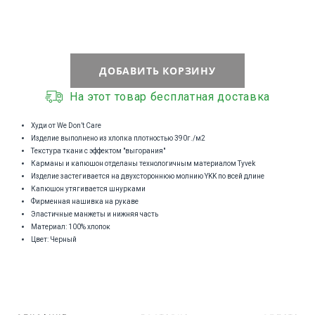
ДОБАВИТЬ КОРЗИНУ
На этот товар бесплатная доставка
Худи от We Don’t Care
Изделие выполнено из хлопка плотностью 390г./м2
Текстура ткани с эффектом "выгорания"
Карманы и капюшон отделаны технологичным материалом Tyvek
Изделие застегивается на двухстороннюю молнию YKK по всей длине
Капюшон утягивается шнурками
Фирменная нашивка на рукаве
Эластичные манжеты и нижняя часть
Материал: 100% хлопок
Цвет: Черный