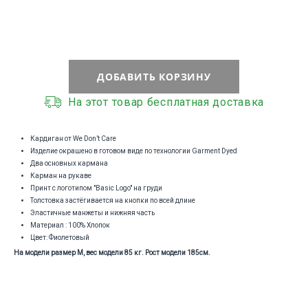
ДОБАВИТЬ КОРЗИНУ
На этот товар бесплатная доставка
Кардиган от We Don’t Care
Изделие окрашено в готовом виде по технологии Garment Dyed
Два основных кармана
Карман на рукаве
Принт с логотипом "Basic Logo" на груди
Толстовка застёгивается на кнопки по всей длине
Эластичные манжеты и нижняя часть
Материал : 100% Хлопок
Цвет: Фиолетовый
На модели размер M, вес модели 85 кг. Рост модели 185см.