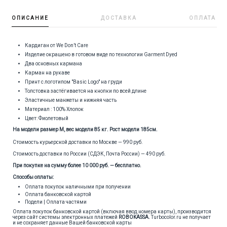
ОПИСАНИЕ
ДОСТАВКА
ОПЛАТА
Кардиган от We Don’t Care
Изделие окрашено в готовом виде по технологии Garment Dyed
Два основных кармана
Карман на рукаве
Принт с логотипом "Basic Logo" на груди
Толстовка застёгивается на кнопки по всей длине
Эластичные манжеты и нижняя часть
Материал : 100% Хлопок
Цвет: Фиолетовый
На модели размер M, вес модели 85 кг. Рост модели 185см.
Стоимость курьерской доставки по Москве — 990 руб.
Стоимость доставки по России (СДЭК, Почта России) — 490 руб.
При покупке на сумму более 10 000 руб. — бесплатно.
Способы оплаты:
Оплата покупок наличными при получении
Оплата банковской картой
Подели | Оплата частями
Оплата покупок банковской картой (включая ввод номера карты), производится
через сайт системы электронных платежей
ROBOKASSA
.
Turbocolor.ru не получает
и не сохраняет данные Вашей банковской карты