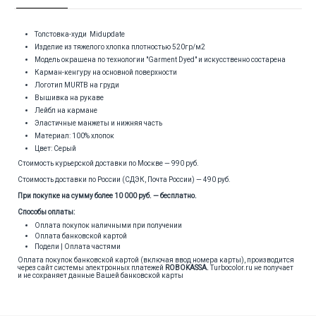
Толстовка-худи Midupdate
Изделие из тяжелого хлопка плотностью 520гр/м2
Модель окрашена по технологии "Garment Dyed" и искусственно состарена
Карман-кенгуру на основной поверхности
Логотип MURTB на груди
Вышивка на рукаве
Лейбл на кармане
Эластичные манжеты и нижняя часть
Материал: 100% хлопок
Цвет: Серый
Стоимость курьерской доставки по Москве — 990 руб.
Стоимость доставки по России (СДЭК, Почта России) — 490 руб.
При покупке на сумму более 10 000 руб. — бесплатно.
Способы оплаты:
Оплата покупок наличными при получении
Оплата банковской картой
Подели | Оплата частями
Оплата покупок банковской картой (включая ввод номера карты), производится
через сайт системы электронных платежей
ROBOKASSA
.
Turbocolor.ru не получает
и не сохраняет данные Вашей банковской карты