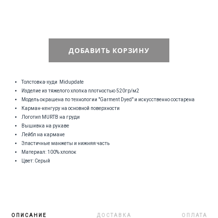
ДОБАВИТЬ КОРЗИНУ
Толстовка-худи Midupdate
Изделие из тяжелого хлопка плотностью 520гр/м2
Модель окрашена по технологии "Garment Dyed" и искусственно состарена
Карман-кенгуру на основной поверхности
Логотип MURTB на груди
Вышивка на рукаве
Лейбл на кармане
Эластичные манжеты и нижняя часть
Материал: 100% хлопок
Цвет: Серый
ОПИСАНИЕ
ДОСТАВКА
ОПЛАТА