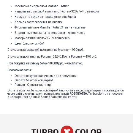
Толстовка с карманом Marshall Artist
Изделие из смесовой ткани плотностью 320 г/м², с начесом
Карман на груди из парашютного нейлона
Карман застегивается на кнопки
Фирменный патч Marshall Artist Siren на кармане
Эластичные манжеты на рукавах и нижняя часть
Материал: 80% хлопок / 20% полиэстер
Цвет: Бледно-голубой
Стоимость курьерской доставки по Москве — 990 руб.
Стоимость доставки по России (СДЭК, Почта России) — 490 руб.
При покупке на сумму более 10 000 руб. — бесплатно.
Способы оплаты:
Оплата покупок наличными при получении
Оплата банковской картой
Подели | Оплата частями
Оплата покупок банковской картой (включая ввод номера карты), производится
через сайт системы электронных платежей
ROBOKASSA
.
Turbocolor.ru не получает
и не сохраняет данные Вашей банковской карты