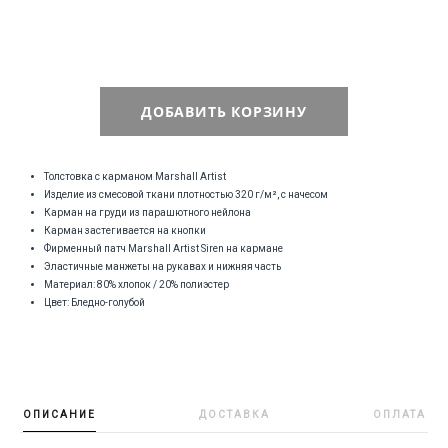
ДОБАВИТЬ КОРЗИНУ
Толстовка с карманом Marshall Artist
Изделие из смесовой ткани плотностью 320 г/м², с начесом
Карман на груди из парашютного нейлона
Карман застегивается на кнопки
Фирменный патч Marshall Artist Siren на кармане
Эластичные манжеты на рукавах и нижняя часть
Материал: 80% хлопок / 20% полиэстер
Цвет: Бледно-голубой
ОПИСАНИЕ
ДОСТАВКА
ОПЛАТА