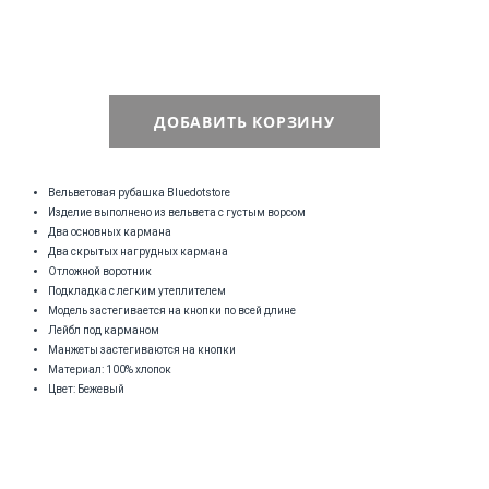
ДОБАВИТЬ КОРЗИНУ
Вельветовая рубашка Bluedotstore
Изделие выполнено из вельвета с густым ворсом
Два основных кармана
Два скрытых нагрудных кармана
Отложной воротник
Подкладка с легким утеплителем
Модель застегивается на кнопки по всей длине
Лейбл под карманом
Манжеты застегиваются на кнопки
Материал: 100% хлопок
Цвет: Бежевый