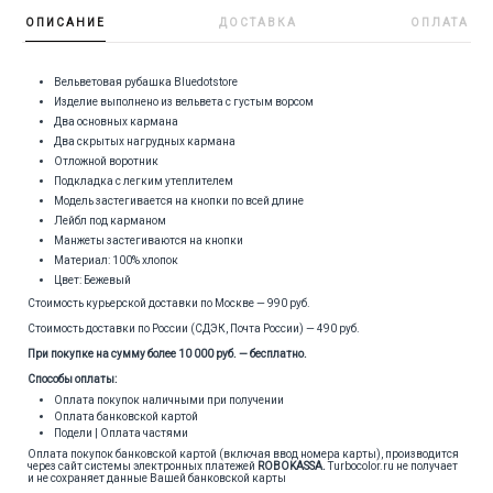
ОПИСАНИЕ
ДОСТАВКА
ОПЛАТА
Вельветовая рубашка Bluedotstore
Изделие выполнено из вельвета с густым ворсом
Два основных кармана
Два скрытых нагрудных кармана
Отложной воротник
Подкладка с легким утеплителем
Модель застегивается на кнопки по всей длине
Лейбл под карманом
Манжеты застегиваются на кнопки
Материал: 100% хлопок
Цвет: Бежевый
Стоимость курьерской доставки по Москве — 990 руб.
Стоимость доставки по России (СДЭК, Почта России) — 490 руб.
При покупке на сумму более 10 000 руб. — бесплатно.
Способы оплаты:
Оплата покупок наличными при получении
Оплата банковской картой
Подели | Оплата частями
Оплата покупок банковской картой (включая ввод номера карты), производится
через сайт системы электронных платежей
ROBOKASSA
.
Turbocolor.ru не получает
и не сохраняет данные Вашей банковской карты