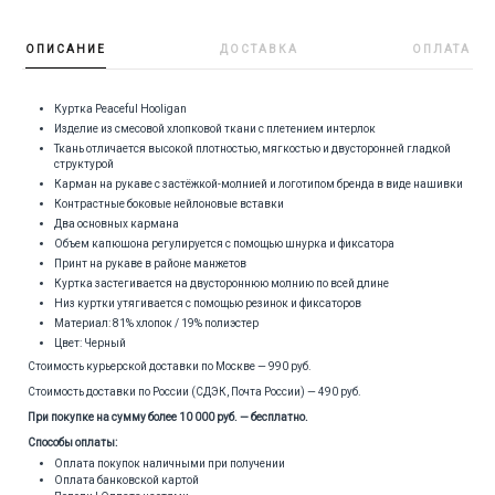
ОПИСАНИЕ
ДОСТАВКА
ОПЛАТА
Куртка Peaceful Hooligan
Изделие из смесовой хлопковой ткани с плетением интерлок
Ткань отличается высокой плотностью, мягкостью и двусторонней гладкой
структурой
Карман на рукаве с застёжкой-молнией и логотипом бренда в виде нашивки
Контрастные боковые нейлоновые вставки
Два основных кармана
Объем капюшона регулируется с помощью шнурка и фиксатора
Принт на рукаве в районе манжетов
Куртка застегивается на двустороннюю молнию по всей длине
Низ куртки утягивается с помощью резинок и фиксаторов
Материал: 81% хлопок / 19% полиэстер
Цвет: Черный
Стоимость курьерской доставки по Москве — 990 руб.
Стоимость доставки по России (СДЭК, Почта России) — 490 руб.
При покупке на сумму более 10 000 руб. — бесплатно.
Способы оплаты:
Оплата покупок наличными при получении
Оплата банковской картой