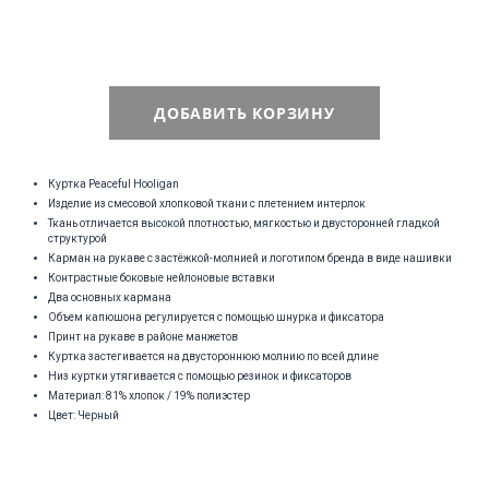
ДОБАВИТЬ КОРЗИНУ
Куртка Peaceful Hooligan
Изделие из смесовой хлопковой ткани с плетением интерлок
Ткань отличается высокой плотностью, мягкостью и двусторонней гладкой
структурой
Карман на рукаве с застёжкой-молнией и логотипом бренда в виде нашивки
Контрастные боковые нейлоновые вставки
Два основных кармана
Объем капюшона регулируется с помощью шнурка и фиксатора
Принт на рукаве в районе манжетов
Куртка застегивается на двустороннюю молнию по всей длине
Низ куртки утягивается с помощью резинок и фиксаторов
Материал: 81% хлопок / 19% полиэстер
Цвет: Черный