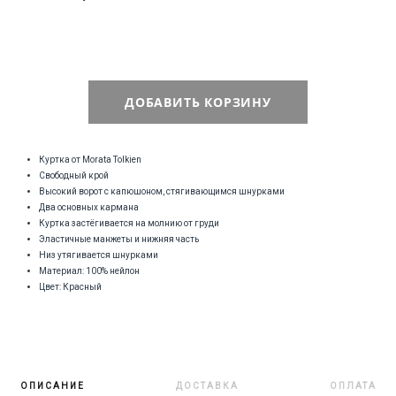
ДОБАВИТЬ КОРЗИНУ
Куртка от Morata Tolkien
Свободный крой
Высокий ворот с капюшоном, стягивающимся шнурками
Два основных кармана
Куртка застёгивается на молнию от груди
Эластичные манжеты и нижняя часть
Низ утягивается шнурками
Материал: 100% нейлон
Цвет: Красный
ОПИСАНИЕ
ДОСТАВКА
ОПЛАТА