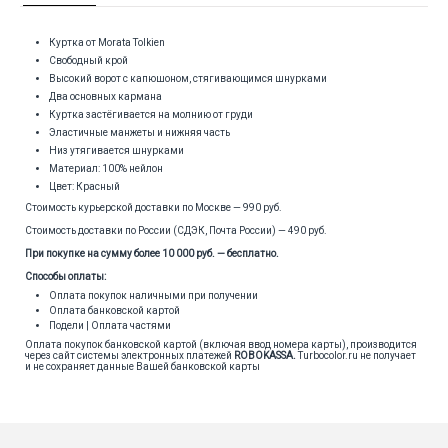
Куртка от Morata Tolkien
Свободный крой
Высокий ворот с капюшоном, стягивающимся шнурками
Два основных кармана
Куртка застёгивается на молнию от груди
Эластичные манжеты и нижняя часть
Низ утягивается шнурками
Материал: 100% нейлон
Цвет: Красный
Стоимость курьерской доставки по Москве — 990 руб.
Стоимость доставки по России (СДЭК, Почта России) — 490 руб.
При покупке на сумму более 10 000 руб. — бесплатно.
Способы оплаты:
Оплата покупок наличными при получении
Оплата банковской картой
Подели | Оплата частями
Оплата покупок банковской картой (включая ввод номера карты), производится
через сайт системы электронных платежей
ROBOKASSA
.
Turbocolor.ru не получает
и не сохраняет данные Вашей банковской карты