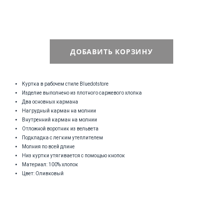
ДОБАВИТЬ КОРЗИНУ
Куртка в рабочем стиле Bluedotstore
Изделие выполнено из плотного саржевого хлопка
Два основных кармана
Нагрудный карман на молнии
Внутренний карман на молнии
Отложной воротник из вельвета
Подкладка с легким утеплителем
Молния по всей длине
Низ куртки утягивается с помощью кнопок
Материал: 100% хлопок
Цвет: Оливковый