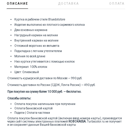
ОПИСАНИЕ
ДОСТАВКА
ОПЛАТА
Куртка в рабочем стиле Bluedotstore
Изделие выполнено из плотного саржевого хлопка
Два основных кармана
Нагрудный карман на молнии
Внутренний карман на молнии
Отложной воротник из вельвета
Подкладка с легким утеплителем
Молния по всей длине
Низ куртки утягивается с помощью кнопок
Материал: 100% хлопок
Цвет: Оливковый
Стоимость курьерской доставки по Москве — 990 руб.
Стоимость доставки по России (СДЭК, Почта России) — 490 руб.
При покупке на сумму более 10 000 руб. — бесплатно.
Способы оплаты:
Оплата покупок наличными при получении
Оплата банковской картой
Подели | Оплата частями
Оплата покупок банковской картой (включая ввод номера карты), производится
через сайт системы электронных платежей
ROBOKASSA
.
Turbocolor.ru не получает
и не сохраняет данные Вашей банковской карты