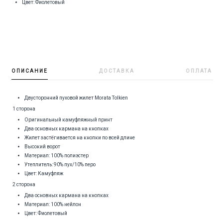
Цвет: Фиолетовый
ОПИСАНИЕ
ДОСТАВКА
ОПЛАТА
Двусторонний пуховой жилет Morata Tolkien
1 сторона
Оригинальный камуфляжный принт
Два основных кармана на кнопках
Жилет застёгивается на кнопки по всей длине
Высокий ворот
Материал: 100% полиэстер
Утеплитель: 90% пух/10% перо
Цвет: Камуфляж
2 сторона
Два основных кармана на кнопках
Материал: 100% нейлон
Цвет: Фиолетовый