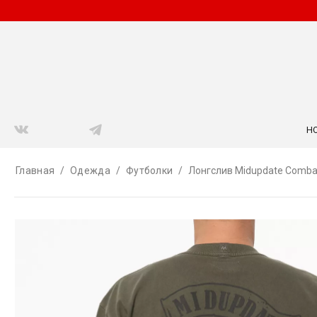
Н
Главная
/
Одежда
/
Футболки
/
Лонгслив Midupdate Combat 