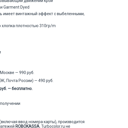
сковывающий движений крой
ии Garment Dyed
ь имеет винтажный эффект с выбеленными,
о хлопка плотностью 310гр/m
и
Москве — 990 руб.
К, Почта России) — 490 руб.
руб. — бесплатно.
 получении
 (включая ввод номера карты), производится
платежей
ROBOKASSA
.
Turbocolor.ru не