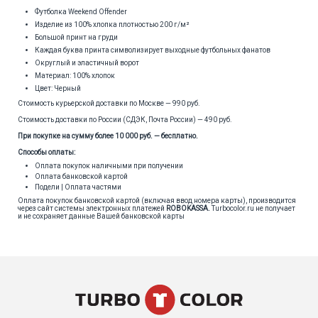
Футболка Weekend Offender
Изделие из 100% хлопка плотностью 200 г/м²
Большой принт на груди
Каждая буква принта символизирует выходные футбольных фанатов
Округлый и эластичный ворот
Материал: 100% хлопок
Цвет: Черный
Стоимость курьерской доставки по Москве — 990 руб.
Стоимость доставки по России (СДЭК, Почта России) — 490 руб.
При покупке на сумму более 10 000 руб. — бесплатно.
Способы оплаты:
Оплата покупок наличными при получении
Оплата банковской картой
Подели | Оплата частями
Оплата покупок банковской картой (включая ввод номера карты), производится
через сайт системы электронных платежей
ROBOKASSA
.
Turbocolor.ru не получает
и не сохраняет данные Вашей банковской карты