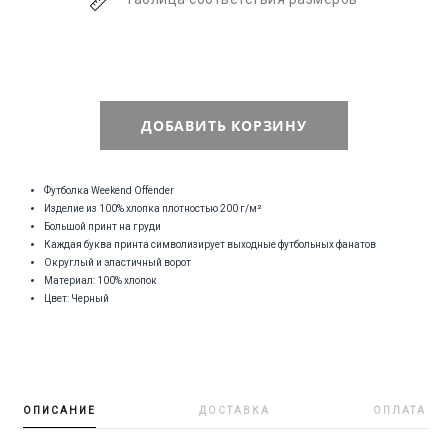
ДОБАВИТЬ КОРЗИНУ
Футболка Weekend Offender
Изделие из 100% хлопка плотностью 200 г/м²
Большой принт на груди
Каждая буква принта символизирует выходные футбольных фанатов
Округлый и эластичный ворот
Материал: 100% хлопок
Цвет: Черный
ОПИСАНИЕ
ДОСТАВКА
ОПЛАТА