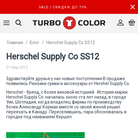
SALE | СКИДКИ ДО 70%
Главная
/
Блог
/
Herschel Supply Co SS12
Herschel Supply Co SS12
21 Мар 2012
Здравствуйте друзья у нас новые поступления.В продаже
появились Рюкзаки сумки и акссесуары от Hershel Supply Co.
Herschel - бренд, с более вековой историей. История марки
Herschel Supply Co. началась около ста лет назад, в городе
Уик, Шотладия, когда владелец фирмы по производству
бочек Александр Кормак вместе со своей женой решил
переехать в Канаду. Переселившись, пара обосновалась в
городке под названием Хершел