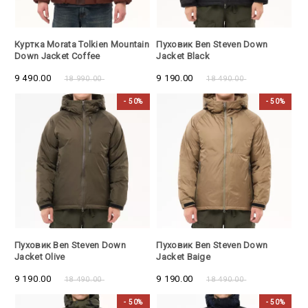
- 50%
- 50%
Куртка Morata Tolkien Mountain
Пуховик Ben Steven Down
Down Jacket Coffee
Jacket Black
9 490.00
9 190.00
18 990.00
18 490.00
- 50%
- 50%
- 50%
- 50%
Пуховик Ben Steven Down
Пуховик Ben Steven Down
Jacket Olive
Jacket Baige
9 190.00
9 190.00
18 490.00
18 490.00
- 50%
- 50%