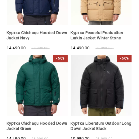
- 50%
- 50%
Куртка Chichaqu Hooded Down
Куртка Peaceful Production
Jacket Navy
Larkin Jacket Winter Stone
14 490.00
14 490.00
28 990.00
28 990.00
- 50%
- 50%
- 50%
- 50%
Куртка Chichaqu Hooded Down
Куртка Liberaturs Outdoor Long
Jacket Green
Down Jacket Black
14 490.00
10 990.00
28 990.00
21 990.00