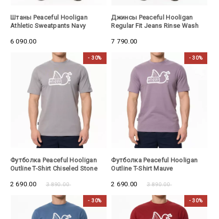
Штаны Peaceful Hooligan
Джинсы Peaceful Hooligan
Athletic Sweatpants Navy
Regular Fit Jeans Rinse Wash
6 090.00
7 790.00
- 30%
- 30%
- 30%
- 30%
Футболка Peaceful Hooligan
Футболка Peaceful Hooligan
Outline T-Shirt Chiseled Stone
Outline T-Shirt Mauve
2 690.00
2 690.00
3 890.00
3 890.00
- 30%
- 30%