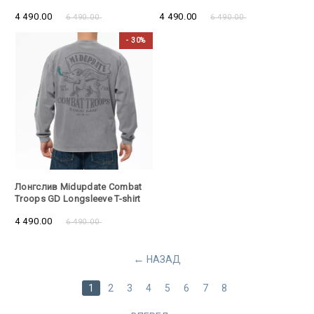
Camo
4 490.00
4 490.00
6 490.00
6 490.00
- 30%
- 30%
Лонгслив Midupdate Combat
Troops GD Longsleeve T-shirt
Gray
4 490.00
6 490.00
НАЗАД
1
2
3
4
5
6
7
8